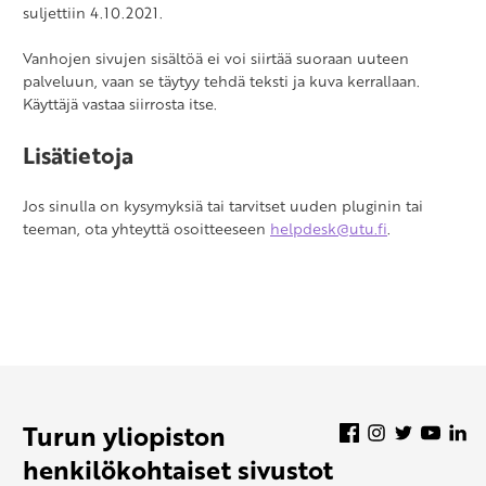
suljettiin 4.10.2021.
Vanhojen sivujen sisältöä ei voi siirtää suoraan uuteen
palveluun, vaan se täytyy tehdä teksti ja kuva kerrallaan.
Käyttäjä vastaa siirrosta itse.
Lisätietoja
Jos sinulla on kysymyksiä tai tarvitset uuden pluginin tai
teeman, ota yhteyttä osoitteeseen
helpdesk@utu.fi
.
Turun yliopiston
Facebook
Instagram
Twitter
YouT
Li
henkilökohtaiset sivustot