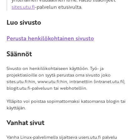
sites.utu.fi
-palvelun etusivulta.
Luo sivusto
Perusta henkilökohtainen sivusto
Säännöt
Sivusto on henkilökohtaiseen käyttöön. Työ- ja
projektiasioille on syytä perustaa oma sivusto joko
sites.utu.fi:hin, www.utu.fi:hin, intranettiin (intranet.utu.fi),
blogit.utu.fi-palveluun tai webhotelliin.
Ylläpito voi poistaa sopimattomaksi katsomansa blogin tai
käyttäjän.
Vanhat sivut
Vanha Linux-palvelimella sijaitseva users.utu.fi palvelu